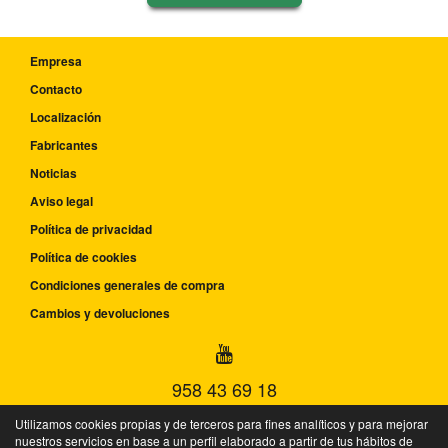
Empresa
Contacto
Localización
Fabricantes
Noticias
Aviso legal
Política de privacidad
Política de cookies
Condiciones generales de compra
Cambios y devoluciones
958 43 69 18
Lunes-Viernes: 09:00-14:00h y 15:00-18:00h
Utilizamos cookies propias y de terceros para fines analíticos y para mejorar
nuestros servicios en base a un perfil elaborado a partir de tus hábitos de
P.I. la Fuente - C/ Huelva esquina C/Málaga - 18340 - Fuente Vaqueros - Granada -